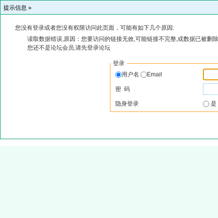
提示信息 »
您没有登录或者您没有权限访问此页面，可能有如下几个原因:
读取数据错误,原因：您要访问的链接无效,可能链接不完整,或数据已被删除
您还不是论坛会员,请先登录论坛
登录
用户名
Email
密 码
隐身登录